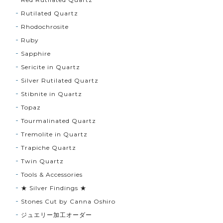
Rutilated Quartz
Rhodochrosite
Ruby
Sapphire
Sericite in Quartz
Silver Rutilated Quartz
Stibnite in Quartz
Topaz
Tourmalinated Quartz
Tremolite in Quartz
Trapiche Quartz
Twin Quartz
Tools & Accessories
★ Silver Findings ★
Stones Cut by Canna Oshiro
ジュエリー加工オーダー