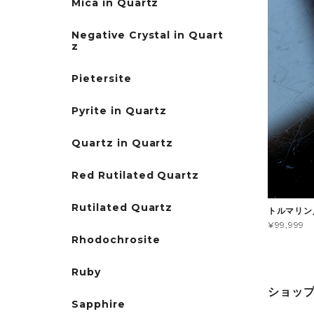
Mica in Quartz
Negative Crystal in Quart
z
Pietersite
Pyrite in Quartz
Quartz in Quartz
Red Rutilated Quartz
Rutilated Quartz
トルマリン
¥99,999
Rhodochrosite
Ruby
ショッ
Sapphire