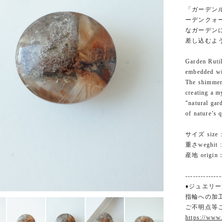
「ガーデン
ーデンクォ
なガーデン
差し込むよ
Garden Rutil
embedded wit
The shimmeri
creating a m
"natural gard
of nature’s q
サイズ size :
重さweghit : 
産地 origin：
--------------
♦ジュエリー
指輪への加
ご不明点等
https://www