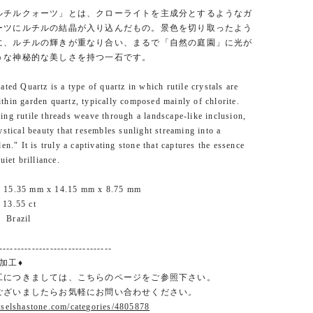
ルチルクォーツ」とは、クローライトを主成分とするようなガ
ーツにルチルの結晶が入り込んだもの。景色を切り取ったよう
に、ルチルの輝きが重なり合い、まるで「自然の庭園」に光が
うな神秘的な美しさを持つ一石です。
ated Quartz is a type of quartz in which rutile crystals are
hin garden quartz, typically composed mainly of chlorite.
ng rutile threads weave through a landscape-like inclusion,
ystical beauty that resembles sunlight streaming into a
en." It is truly a captivating stone that captures the essence
uiet brilliance.
 15.35 mm x 14.15 mm x 8.75 mm
13.55 ct
 Brazil
-------------------------------
加工♦
工につきましては、こちらのページをご参照下さい。
ございましたらお気軽にお問い合わせください。
.selshastone.com/categories/4805878