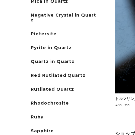
Mica in Quartz
Negative Crystal in Quart
z
Pietersite
Pyrite in Quartz
Quartz in Quartz
Red Rutilated Quartz
Rutilated Quartz
トルマリン
Rhodochrosite
¥99,999
Ruby
Sapphire
ショッ