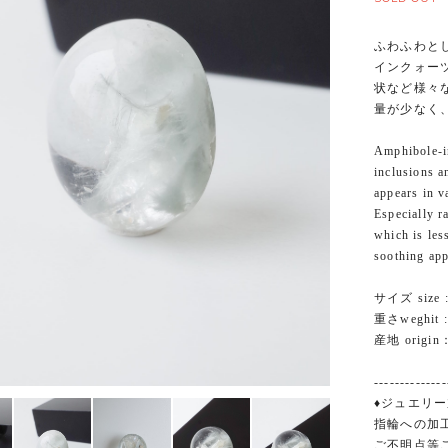
ふわふわと
インクォー
状など様々
量が少なく
Amphibole-in
inclusions a
appears in v
Especially r
which is les
soothing app
サイズ size :
重さweghit : 
産地 origin：
--------------
♦ジュエリー
指輪への加
ご不明点等