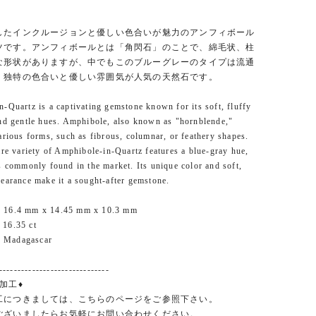
したインクルージョンと優しい色合いが魅力のアンフィボール
ツです。アンフィボールとは「角閃石」のことで、綿毛状、柱
な形状がありますが、中でもこのブルーグレーのタイプは流通
、独特の色合いと優しい雰囲気が人気の天然石です。
-Quartz is a captivating gemstone known for its soft, fluffy
nd gentle hues. Amphibole, also known as "hornblende,"
arious forms, such as fibrous, columnar, or feathery shapes.
are variety of Amphibole-in-Quartz features a blue-gray hue,
s commonly found in the market. Its unique color and soft,
earance make it a sought-after gemstone.
 16.4 mm x 14.45 mm x 10.3 mm
16.35 ct
Madagascar
------------------------------
加工♦
工につきましては、こちらのページをご参照下さい。
ございましたらお気軽にお問い合わせください。