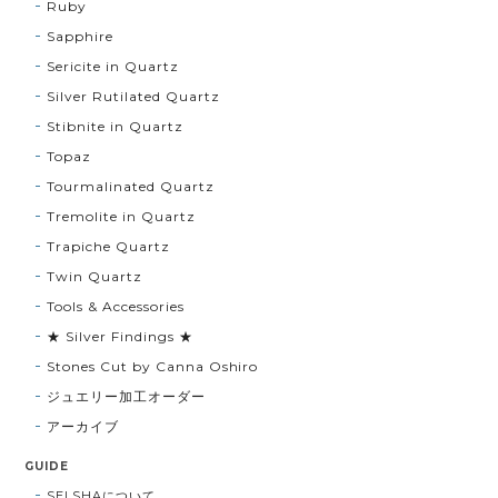
Ruby
Sapphire
Sericite in Quartz
Silver Rutilated Quartz
Stibnite in Quartz
Topaz
Tourmalinated Quartz
Tremolite in Quartz
Trapiche Quartz
Twin Quartz
Tools & Accessories
★ Silver Findings ★
Stones Cut by Canna Oshiro
ジュエリー加工オーダー
アーカイブ
GUIDE
SELSHAについて