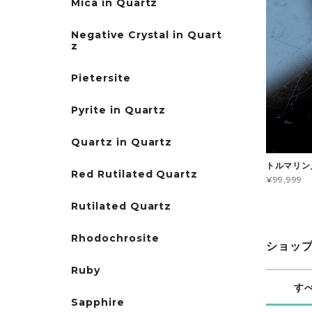
Mica in Quartz
Negative Crystal in Quart
z
Pietersite
Pyrite in Quartz
Quartz in Quartz
トルマリン
Red Rutilated Quartz
¥99,999
Rutilated Quartz
Rhodochrosite
ショッ
Ruby
す
Sapphire