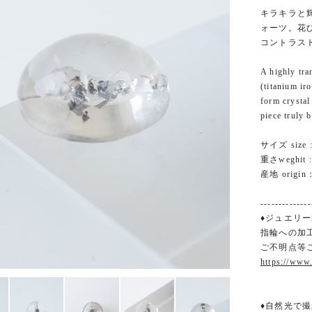
キラキラと
ォーツ。花
コントラス
A highly tra
(titanium ir
form crystal
piece truly b
サイズ size :
重さweghit : 
産地 origin：
--------------
♦ジュエリー
指輪への加
ご不明点等
https://www
♦自然光で撮