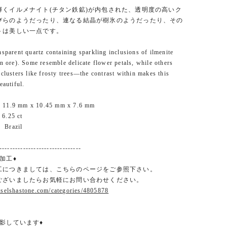
輝くイルメナイト(チタン鉄鉱)が内包された、透明度の高いク
びらのようだったり、連なる結晶が樹氷のようだったり、その
トは美しい一点です。
nsparent quartz containing sparkling inclusions of ilmenite
on ore). Some resemble delicate flower petals, while others
 clusters like frosty trees—the contrast within makes this
eautiful.
 11.9 mm x 10.45 mm x 7.6 mm
6.25 ct
 Brazil
-------------------------------
加工♦
工につきましては、こちらのページをご参照下さい。
ございましたらお気軽にお問い合わせください。
.selshastone.com/categories/4805878
影しています♦