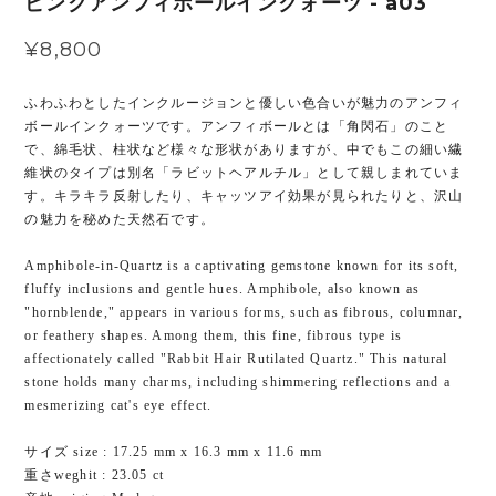
ピンクアンフィボールインクォーツ - a03
¥8,800
ふわふわとしたインクルージョンと優しい色合いが魅力のアンフィ
ボールインクォーツです。アンフィボールとは「角閃石」のこと
で、綿毛状、柱状など様々な形状がありますが、中でもこの細い繊
維状のタイプは別名「ラビットヘアルチル」として親しまれていま
す。キラキラ反射したり、キャッツアイ効果が見られたりと、沢山
の魅力を秘めた天然石です。
Amphibole-in-Quartz is a captivating gemstone known for its soft,
fluffy inclusions and gentle hues. Amphibole, also known as
"hornblende," appears in various forms, such as fibrous, columnar,
or feathery shapes. Among them, this fine, fibrous type is
affectionately called "Rabbit Hair Rutilated Quartz." This natural
stone holds many charms, including shimmering reflections and a
mesmerizing cat's eye effect.
サイズ size : 17.25 mm x 16.3 mm x 11.6 mm
重さweghit : 23.05 ct