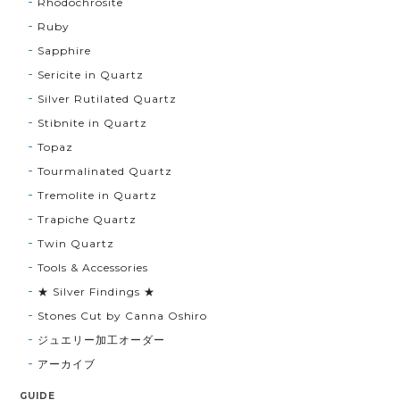
Rhodochrosite
Ruby
Sapphire
Sericite in Quartz
Silver Rutilated Quartz
Stibnite in Quartz
Topaz
Tourmalinated Quartz
Tremolite in Quartz
Trapiche Quartz
Twin Quartz
Tools & Accessories
★ Silver Findings ★
Stones Cut by Canna Oshiro
ジュエリー加工オーダー
アーカイブ
GUIDE