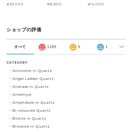
¥35,000
¥8,800
¥14,000
ショップの評価
すべて
1285
5
1
CATEGORY
Actinolite in Quartz
Angel Ladder Quartz
Anatase in Quartz
Amethyst
Amphibole in Quartz
Bi-coloured Quartz
Biotite in Quartz
Brookite in Quartz