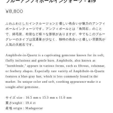
ブルーアンフィボールインクォーツ - a19
¥8,800
ふわふわとしたインクルージョンと優しい色合いが魅力のアンフィ
ボールインクォーツです。アンフィボールとは「角閃石」のこと
で、綿毛状、柱状など様々な形状がありますが、中でもこのブルー
グレーのタイプは流通量が少なく、独特の色合いと優しい雰囲気が
人気の天然石です。
Amphibole-in-Quartz is a captivating gemstone known for its soft,
fluffy inclusions and gentle hues. Amphibole, also known as
"hornblende," appears in various forms, such as fibrous, columnar,
or feathery shapes. Especially rare variety of Amphibole-in-Quartz
features a blue-gray hue, which is less commonly found in the
market. Its unique color and soft, soothing appearance make it a
sought-after gemstone.
サイズ size : 16.5 mm x 15.3 mm x 11.0 mm
重さweghit : 19.4 ct
産地 origin：Madagascar