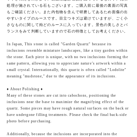
処理が施されている石もございます。ご購入前に最後の裏面の写真
もご確認ください。また内包物を含んで研磨してあるため面傷の出
やすいタイプのルースです。目立つキズは避けていますが、ごく小
さなものに関して殆どのルースに入っています。景色の美しさとバ
ランスをみて判断していますので石の特徴としてお考えください。
In Japan, This stone is called "Garden Quartz" because its
inclusions resemble miniature landscapes, like a tiny garden within
the stone. Each piece is unique, with no two inclusions forming the
same pattern, allowing you to appreciate nature’s artwork within a
small crystal. Internationally, this quartz is often called "Lodolite"
meaning "mudstone," due to the appearance of its inclusions.
♦︎ About Polishing ♦︎
Many of these stones are cut into cabochons, positioning the
inclusions near the base to maximize the magnifying effect of the
quartz. Some pieces may have rough natural surfaces on the back or
have undergone filling treatments. Please check the final back-side
photo before purchasing.
Additionally, because the inclusions are incorporated into the