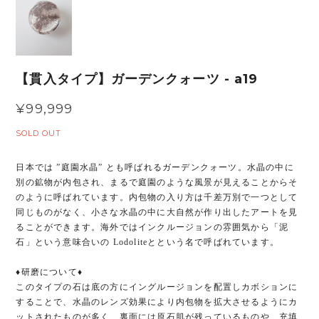
【貫入タイプ】ガーデンクォーツ - a19
¥99,999
SOLD OUT
日本では ”庭園水晶” とも呼ばれるガーデンクォーツ。水晶の中に
別の鉱物が内包され、まるで庭園のような風景が見えることからそ
のように呼ばれています。内包物の入り方は千差万別で一つとして
同じものがなく、小さな水晶の中に大自然が作り出したアートを見
ることができます。海外ではインクルージョンの雰囲気から「泥
石」という意味合いの Lodoliteとという名で呼ばれています。
♦︎研磨について♦︎
このタイプの石は底の方にイングルージョンを配置しカボションに
することで、水晶のレンズ効果により内包物を拡大させるようにカ
ットされたものが多く、裏面には原石肌が残っているものや、充填