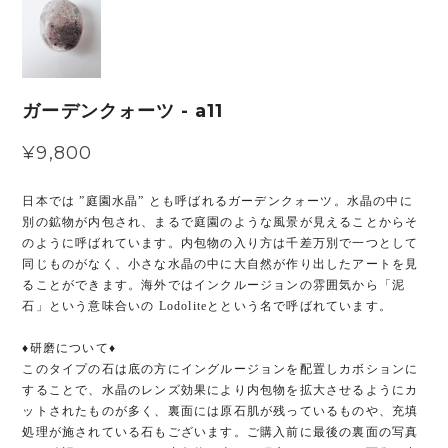
ガーデンクォーツ - a11
¥9,800
日本では ”庭園水晶” とも呼ばれるガーデンクォーツ。水晶の中に
別の鉱物が内包され、まるで庭園のような風景が見えることからそ
のように呼ばれています。内包物の入り方は千差万別で一つとして
同じものがなく、小さな水晶の中に大自然が作り出したアートを見
ることができます。海外ではインクルージョンの雰囲気から「泥
石」という意味合いの Lodoliteとという名で呼ばれています。
♦︎研磨について♦︎
このタイプの石は底の方にイングルージョンを配置しカボションに
することで、水晶のレンズ効果により内包物を拡大させるようにカ
ットされたものが多く、裏面には原石肌が残っているものや、充填
処理が施されている石もございます。ご購入前に最後の裏面の写真