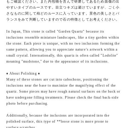
もご確認ください。また内包物を含んで研磨してあるため面傷の出
やすいタイプのルースです。目立つキズは避けていますが、ごく小
さなものに関して殆どのルースに入っています。景色の美しさとバ
ランスをみて判断していますので石の特徴としてお考えください。
In Japan, This stone is called "Garden Quartz" because its
inclusions resemble miniature landscapes, like a tiny garden within
the stone. Each piece is unique, with no two inclusions forming the
same pattern, allowing you to appreciate nature’s artwork within a
small crystal. Internationally, this quartz is often called "Lodolite"
meaning "mudstone," due to the appearance of its inclusions.
♦︎ About Polishing ♦︎
Many of these stones are cut into cabochons, positioning the
inclusions near the base to maximize the magnifying effect of the
quartz. Some pieces may have rough natural surfaces on the back or
have undergone filling treatments. Please check the final back-side
photo before purchasing.
Additionally, because the inclusions are incorporated into the
polished surface, this type of **loose stone is more prone to
surface scratches