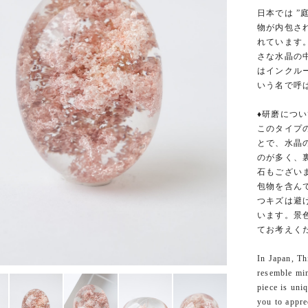
日本では ”
物が内包さ
れています
さな水晶の
はインクルー
いう名で呼
♦︎研磨につい
このタイプ
とで、水晶
のが多く、
石もござい
包物を含ん
つキズは避
います。景
てお考えく
In Japan, Th
resemble min
piece is uni
you to appre