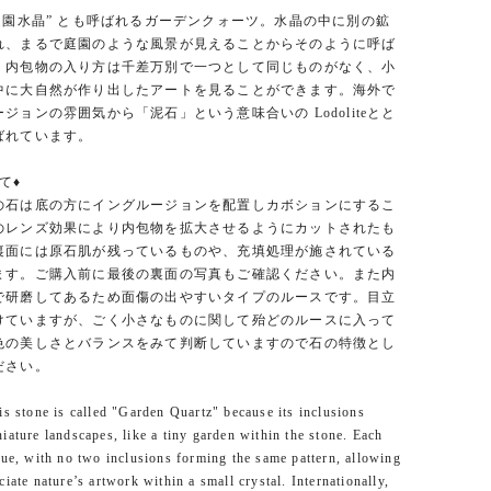
庭園水晶” とも呼ばれるガーデンクォーツ。水晶の中に別の鉱
れ、まるで庭園のような風景が見えることからそのように呼ば
。内包物の入り方は千差万別で一つとして同じものがなく、小
中に大自然が作り出したアートを見ることができます。海外で
ジョンの雰囲気から「泥石」という意味合いの Lodoliteとと
ばれています。
て♦︎
の石は底の方にイングルージョンを配置しカボションにするこ
のレンズ効果により内包物を拡大させるようにカットされたも
裏面には原石肌が残っているものや、充填処理が施されている
ます。ご購入前に最後の裏面の写真もご確認ください。また内
で研磨してあるため面傷の出やすいタイプのルースです。目立
けていますが、ごく小さなものに関して殆どのルースに入って
色の美しさとバランスをみて判断していますので石の特徴とし
ださい。
is stone is called "Garden Quartz" because its inclusions
iature landscapes, like a tiny garden within the stone. Each
que, with no two inclusions forming the same pattern, allowing
ciate nature’s artwork within a small crystal. Internationally,