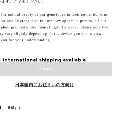
います、ご了承ください。
the natural beauty of our gemstones in their authentic form
ize any discrepancies in how they appear in person, all our
 photographed under natural light. However, please note that
ay vary slightly depending on the device you use to view
 you for your understanding.
International shipping available
Sold out
日本国内にお住まいの方向け
通報する