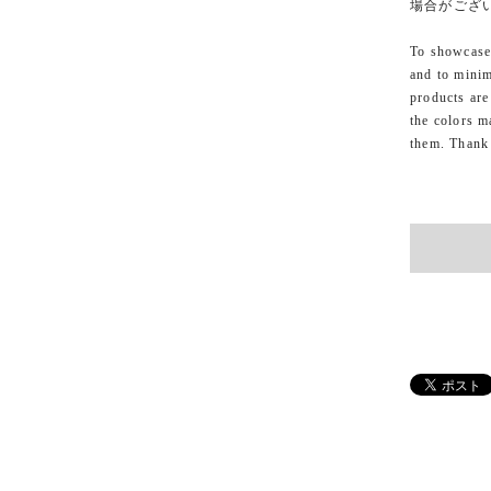
場合がござ
To showcase 
and to minim
products are
the colors m
them. Thank