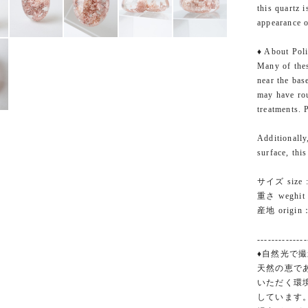
this quartz 
appearance o
♦︎ About Poli
Many of thes
near the bas
may have rou
treatments. 
Additionally
surface, thi
サイズ size :
重さ weghit :
産地 origin：
--------------
♦自然光で撮
天然の恵で
いただく環
しています