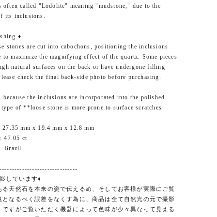
is often called "Lodolite" meaning "mudstone," due to the
f its inclusions.
shing ♦︎
e stones are cut into cabochons, positioning the inclusions
e to maximize the magnifying effect of the quartz. Some pieces
gh natural surfaces on the back or have undergone filling
Please check the final back-side photo before purchasing.
, because the inclusions are incorporated into the polished
s type of **loose stone is more prone to surface scratches
 27.35 mm x 19.4 mm x 12.8 mm
 47.05 ct
 Brazil
-------------------------------
影しています♦
ある天然石を本来の姿で伝えるめ、そしてお客様が実際にご覧
境となるべく誤差をなくす為に、商品は全て自然光の元で撮影
。ですがご覧いただく機器によって色味が少々異なって見える